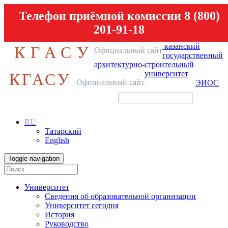
Телефон приёмной комиссии 8 (800)
201-91-18
казанский
КГАСУ
Официальный сайт
государственный
архитектурно-строительный
университет
КГАСУ
Официальный сайт
ЭИОС
RU
Татарский
English
Toggle navigation
Университет
Сведения об образовательной организации
Университет сегодня
История
Руководство