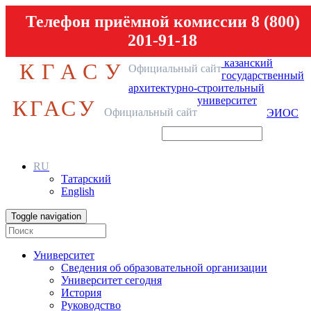
Телефон приёмной комиссии 8 (800)
201-91-18
казанский
КГАСУ
Официальный сайт
государственный
архитектурно-строительный
университет
КГАСУ
Официальный сайт
ЭИОС
RU
Татарский
English
Toggle navigation
Университет
Сведения об образовательной организации
Университет сегодня
История
Руководство