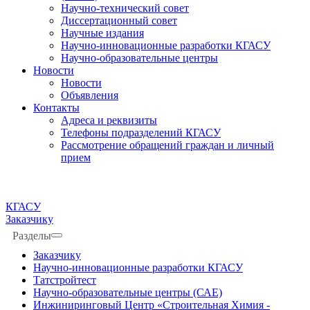
Научно-технический совет
Диссертационный совет
Научные издания
Научно-инновационные разработки КГАСУ
Научно-образовательные центры
Новости
Новости
Объявления
Контакты
Адреса и реквизиты
Телефоны подразделений КГАСУ
Рассмотрение обращений граждан и личный
прием
КГАСУ
Заказчику
Разделы
Заказчику
Научно-инновационные разработки КГАСУ
Татстройтест
Научно-образовательные центры (САЕ)
Инжиниринговый Центр «Строительная Химия -