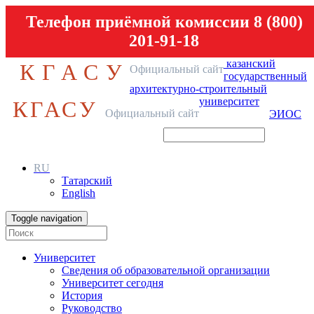
Телефон приёмной комиссии 8 (800)
201-91-18
казанский
КГАСУ
Официальный сайт
государственный
архитектурно-строительный
университет
КГАСУ
Официальный сайт
ЭИОС
RU
Татарский
English
Toggle navigation
Университет
Сведения об образовательной организации
Университет сегодня
История
Руководство