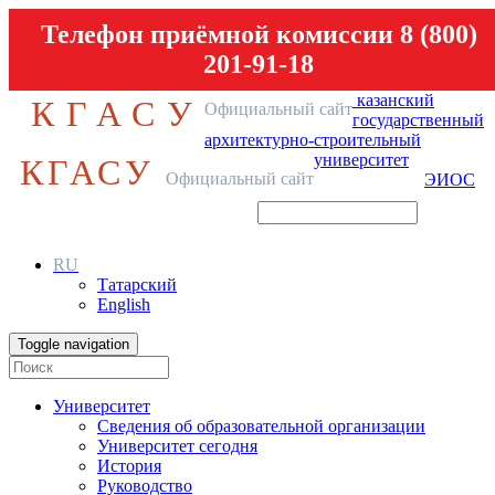
Телефон приёмной комиссии 8 (800)
201-91-18
казанский
КГАСУ
Официальный сайт
государственный
архитектурно-строительный
университет
КГАСУ
Официальный сайт
ЭИОС
RU
Татарский
English
Toggle navigation
Университет
Сведения об образовательной организации
Университет сегодня
История
Руководство