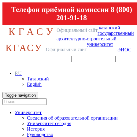
Телефон приёмной комиссии 8 (800)
201-91-18
казанский
КГАСУ
Официальный сайт
государственный
архитектурно-строительный
университет
КГАСУ
Официальный сайт
ЭИОС
RU
Татарский
English
Toggle navigation
Университет
Сведения об образовательной организации
Университет сегодня
История
Руководство