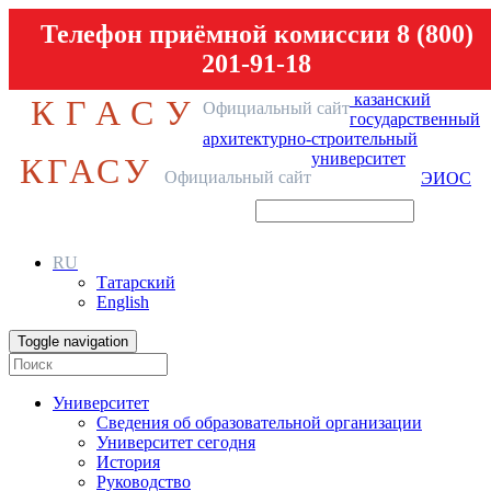
Телефон приёмной комиссии 8 (800)
201-91-18
казанский
КГАСУ
Официальный сайт
государственный
архитектурно-строительный
университет
КГАСУ
Официальный сайт
ЭИОС
RU
Татарский
English
Toggle navigation
Университет
Сведения об образовательной организации
Университет сегодня
История
Руководство