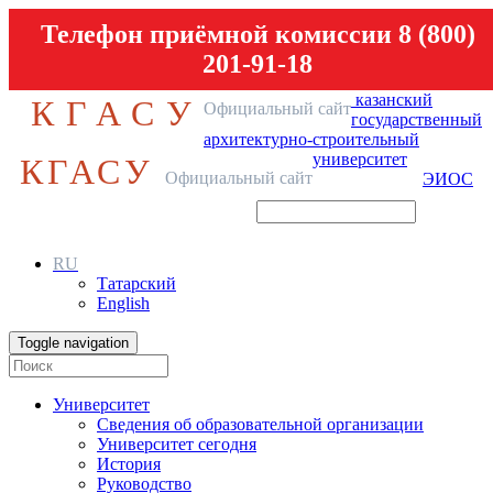
Телефон приёмной комиссии 8 (800)
201-91-18
казанский
КГАСУ
Официальный сайт
государственный
архитектурно-строительный
университет
КГАСУ
Официальный сайт
ЭИОС
RU
Татарский
English
Toggle navigation
Университет
Сведения об образовательной организации
Университет сегодня
История
Руководство