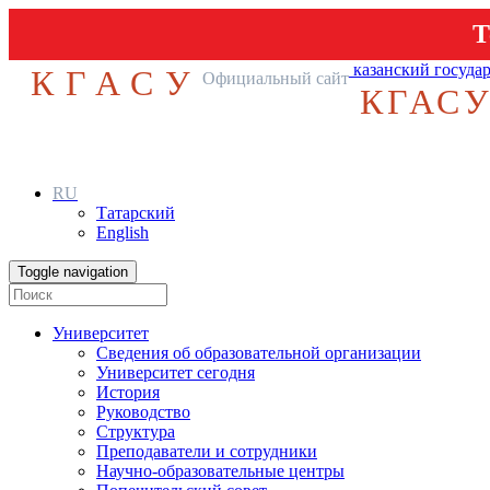
Т
казанский госуда
КГАСУ
Официальный сайт
КГАС
RU
Татарский
English
Toggle navigation
Университет
Сведения об образовательной организации
Университет сегодня
История
Руководство
Структура
Преподаватели и сотрудники
Научно-образовательные центры