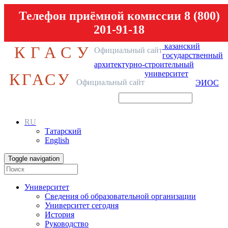
Телефон приёмной комиссии 8 (800)
201-91-18
казанский
КГАСУ
Официальный сайт
государственный
архитектурно-строительный
университет
КГАСУ
Официальный сайт
ЭИОС
RU
Татарский
English
Toggle navigation
Университет
Сведения об образовательной организации
Университет сегодня
История
Руководство