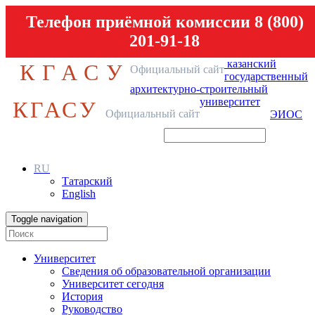
Телефон приёмной комиссии 8 (800)
201-91-18
казанский
КГАСУ
Официальный сайт
государственный
архитектурно-строительный
университет
КГАСУ
Официальный сайт
ЭИОС
RU
Татарский
English
Toggle navigation
Университет
Сведения об образовательной организации
Университет сегодня
История
Руководство