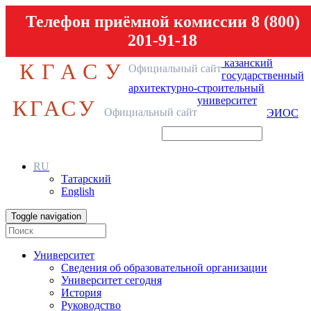
Телефон приёмной комиссии 8 (800)
201-91-18
казанский
КГАСУ
Официальный сайт
государственный
архитектурно-строительный
университет
КГАСУ
Официальный сайт
ЭИОС
RU
Татарский
English
Toggle navigation
Университет
Сведения об образовательной организации
Университет сегодня
История
Руководство