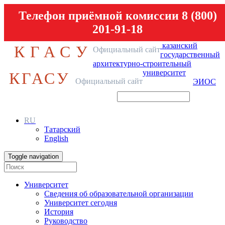
Телефон приёмной комиссии 8 (800)
201-91-18
казанский
КГАСУ
Официальный сайт
государственный
архитектурно-строительный
университет
КГАСУ
Официальный сайт
ЭИОС
RU
Татарский
English
Toggle navigation
Университет
Сведения об образовательной организации
Университет сегодня
История
Руководство