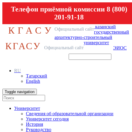
Телефон приёмной комиссии 8 (800)
201-91-18
казанский
КГАСУ
Официальный сайт
государственный
архитектурно-строительный
университет
КГАСУ
Официальный сайт
ЭИОС
RU
Татарский
English
Toggle navigation
Университет
Сведения об образовательной организации
Университет сегодня
История
Руководство