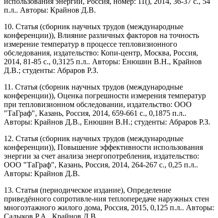
использования энергии, Россия, номер: 11(), 2014, 36-37 с., 54
п.л.. Авторы: Крайнов Д.В.
10. Статья (сборник научных трудов (международные
конференции)), Влияние различных факторов на точность
измерение температур в процессе тепловизионного
обследования, издательство: Копи-центр, Москва, Россия,
2014, 81-85 с., 0,3125 п.л.. Авторы: Енюшин В.Н., Крайнов
Д.В.; студенты: Абраров Р.З.
11. Статья (сборник научных трудов (международные
конференции)), Оценка погрешности измерения температур
при тепловизионном обследовании, издательство: ООО
"ТаГраф", Казань, Россия, 2014, 659-661 с., 0,1875 п.л..
Авторы: Крайнов Д.В., Енюшин В.Н.; студенты: Абраров Р.З.
12. Статья (сборник научных трудов (международные
конференции)), Повышение эффективности использования
энергии за счет анализа энергопотребления, издательство:
ООО "ТаГраф", Казань, Россия, 2014, 264-267 с., 0,25 п.л..
Авторы: Крайнов Д.В.
13. Статья (периодическое издание), Определение
приведённого сопротивле-ния теплопередаче наружных стен
многоэтажного жилого дома, Россия, 2015, 0,125 п.л.. Авторы:
Садыков Р.А., Крайнов Д.В.