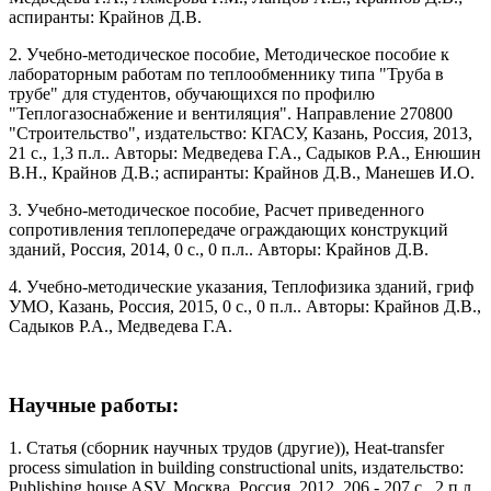
аспиранты: Крайнов Д.В.
2. Учебно-методическое пособие, Методическое пособие к
лабораторным работам по теплообменнику типа "Труба в
трубе" для студентов, обучающихся по профилю
"Теплогазоснабжение и вентиляция". Направление 270800
"Строительство", издательство: КГАСУ, Казань, Россия, 2013,
21 с., 1,3 п.л.. Авторы: Медведева Г.А., Садыков Р.А., Енюшин
В.Н., Крайнов Д.В.; аспиранты: Крайнов Д.В., Манешев И.О.
3. Учебно-методическое пособие, Расчет приведенного
сопротивления теплопередаче ограждающих конструкций
зданий, Россия, 2014, 0 с., 0 п.л.. Авторы: Крайнов Д.В.
4. Учебно-методические указания, Теплофизика зданий, гриф
УМО, Казань, Россия, 2015, 0 с., 0 п.л.. Авторы: Крайнов Д.В.,
Садыков Р.А., Медведева Г.А.
Научные работы:
1. Статья (сборник научных трудов (другие)), Heat-transfer
process simulation in building constructional units, издательство:
Publishing house ASV, Москва, Россия, 2012, 206 - 207 с., 2 п.л..