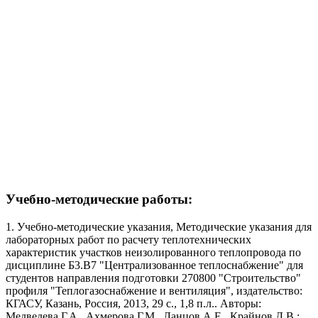
Учебно-методические работы:
1. Учебно-методические указания, Методические указания для
лабораторных работ по расчету теплотехнических
характеристик участков неизолированного теплопровода по
дисциплине Б3.В7 "Централизованное теплоснабжение" для
студентов направления подготовки 270800 "Строительство"
профиля "Теплогазоснабжение и вентиляция", издательство:
КГАСУ, Казань, Россия, 2013, 29 с., 1,8 п.л.. Авторы:
Медведева Г.А., Ахмерова Г.М., Ланцов А.Е., Крайнов Д.В.;