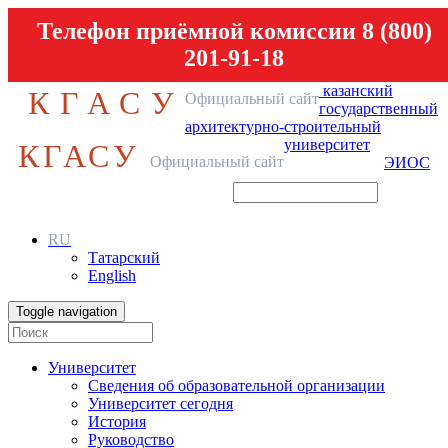
Телефон приёмной комиссии 8 (800)
201-91-18
казанский
КГАСУ
Официальный сайт
государственный
архитектурно-строительный
университет
КГАСУ
Официальный сайт
ЭИОС
RU
Татарский
English
Toggle navigation
Университет
Сведения об образовательной организации
Университет сегодня
История
Руководство