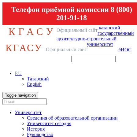
Телефон приёмной комиссии 8 (800)
201-91-18
казанский
КГАСУ
Официальный сайт
государственный
архитектурно-строительный
университет
КГАСУ
Официальный сайт
ЭИОС
RU
Татарский
English
Toggle navigation
Университет
Сведения об образовательной организации
Университет сегодня
История
Руководство