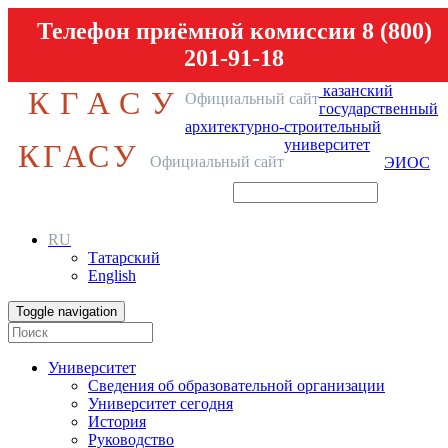
Телефон приёмной комиссии 8 (800)
201-91-18
казанский
КГАСУ
Официальный сайт
государственный
архитектурно-строительный
университет
КГАСУ
Официальный сайт
ЭИОС
RU
Татарский
English
Toggle navigation
Университет
Сведения об образовательной организации
Университет сегодня
История
Руководство