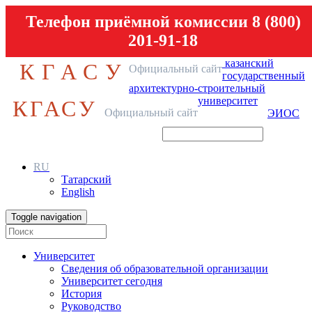
Телефон приёмной комиссии 8 (800)
201-91-18
казанский
КГАСУ
Официальный сайт
государственный
архитектурно-строительный
университет
КГАСУ
Официальный сайт
ЭИОС
RU
Татарский
English
Toggle navigation
Университет
Сведения об образовательной организации
Университет сегодня
История
Руководство