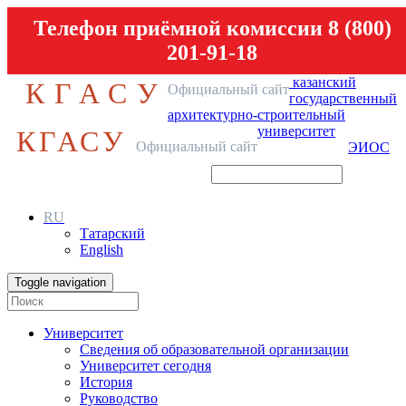
Телефон приёмной комиссии 8 (800)
201-91-18
казанский
КГАСУ
Официальный сайт
государственный
архитектурно-строительный
университет
КГАСУ
Официальный сайт
ЭИОС
RU
Татарский
English
Toggle navigation
Университет
Сведения об образовательной организации
Университет сегодня
История
Руководство