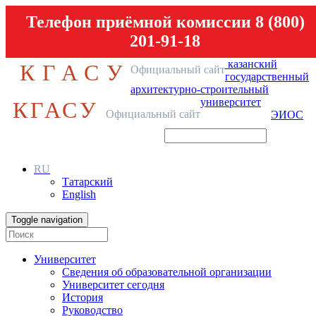
Телефон приёмной комиссии 8 (800)
201-91-18
казанский
КГАСУ
Официальный сайт
государственный
архитектурно-строительный
университет
КГАСУ
Официальный сайт
ЭИОС
RU
Татарский
English
Toggle navigation
Университет
Сведения об образовательной организации
Университет сегодня
История
Руководство