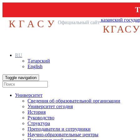
Т
казанский госуда
КГАСУ
Официальный сайт
КГАС
RU
Татарский
English
Toggle navigation
Университет
Сведения об образовательной организации
Университет сегодня
История
Руководство
Структура
Преподаватели и сотрудники
Научно-образовательные центры