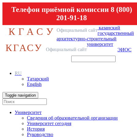
Телефон приёмной комиссии 8 (800)
201-91-18
казанский
КГАСУ
Официальный сайт
государственный
архитектурно-строительный
университет
КГАСУ
Официальный сайт
ЭИОС
RU
Татарский
English
Toggle navigation
Университет
Сведения об образовательной организации
Университет сегодня
История
Руководство