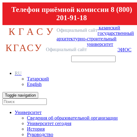
Телефон приёмной комиссии 8 (800)
201-91-18
казанский
КГАСУ
Официальный сайт
государственный
архитектурно-строительный
университет
КГАСУ
Официальный сайт
ЭИОС
RU
Татарский
English
Toggle navigation
Университет
Сведения об образовательной организации
Университет сегодня
История
Руководство