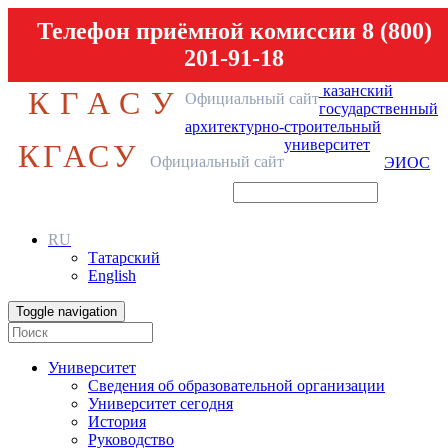
Телефон приёмной комиссии 8 (800)
201-91-18
казанский
КГАСУ
Официальный сайт
государственный
архитектурно-строительный
университет
КГАСУ
Официальный сайт
ЭИОС
RU
Татарский
English
Toggle navigation
Университет
Сведения об образовательной организации
Университет сегодня
История
Руководство