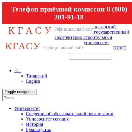
Телефон приёмной комиссии 8 (800)
201-91-18
казанский
КГАСУ
Официальный сайт
государственный
архитектурно-строительный
университет
КГАСУ
Официальный сайт
ЭИОС
RU
Татарский
English
Toggle navigation
Университет
Сведения об образовательной организации
Университет сегодня
История
Руководство