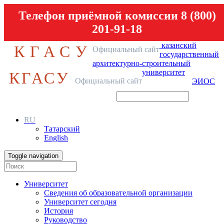
Телефон приёмной комиссии 8 (800)
201-91-18
казанский
КГАСУ
Официальный сайт
государственный
архитектурно-строительный
университет
КГАСУ
Официальный сайт
ЭИОС
RU
Татарский
English
Toggle navigation
Университет
Сведения об образовательной организации
Университет сегодня
История
Руководство