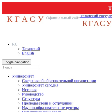
Т
казанский госуда
КГАСУ
Официальный сайт
КГАС
RU
Татарский
English
Toggle navigation
Университет
Сведения об образовательной организации
Университет сегодня
История
Руководство
Структура
Преподаватели и сотрудники
Научно-образовательные центры