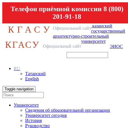
Телефон приёмной комиссии 8 (800)
201-91-18
казанский
КГАСУ
Официальный сайт
государственный
архитектурно-строительный
университет
КГАСУ
Официальный сайт
ЭИОС
RU
Татарский
English
Toggle navigation
Университет
Сведения об образовательной организации
Университет сегодня
История
Руководство