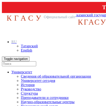
Т
казанский госуда
КГАСУ
Официальный сайт
КГАС
RU
Татарский
English
Toggle navigation
Университет
Сведения об образовательной организации
Университет сегодня
История
Руководство
Структура
Преподаватели и сотрудники
Научно-образовательные центры