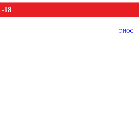
1-18
ЭИОС