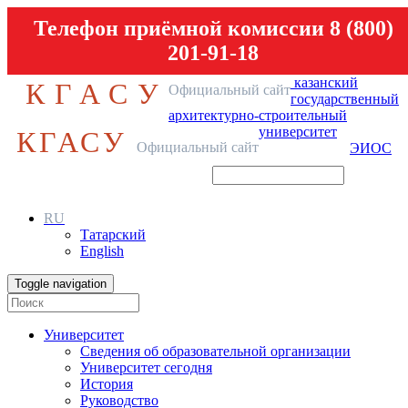
Телефон приёмной комиссии 8 (800)
201-91-18
казанский
КГАСУ
Официальный сайт
государственный
архитектурно-строительный
университет
КГАСУ
Официальный сайт
ЭИОС
RU
Татарский
English
Toggle navigation
Университет
Сведения об образовательной организации
Университет сегодня
История
Руководство