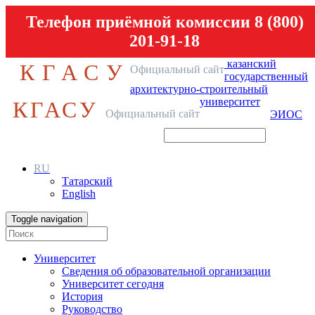
Телефон приёмной комиссии 8 (800)
201-91-18
казанский
КГАСУ
Официальный сайт
государственный
архитектурно-строительный
университет
КГАСУ
Официальный сайт
ЭИОС
RU
Татарский
English
Toggle navigation
Университет
Сведения об образовательной организации
Университет сегодня
История
Руководство