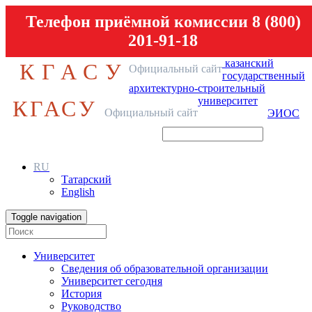
Телефон приёмной комиссии 8 (800)
201-91-18
казанский
КГАСУ
Официальный сайт
государственный
архитектурно-строительный
университет
КГАСУ
Официальный сайт
ЭИОС
RU
Татарский
English
Toggle navigation
Университет
Сведения об образовательной организации
Университет сегодня
История
Руководство