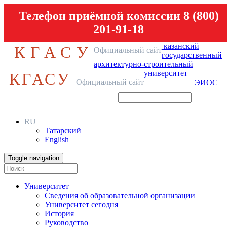
Телефон приёмной комиссии 8 (800)
201-91-18
казанский
КГАСУ
Официальный сайт
государственный
архитектурно-строительный
университет
КГАСУ
Официальный сайт
ЭИОС
RU
Татарский
English
Toggle navigation
Университет
Сведения об образовательной организации
Университет сегодня
История
Руководство