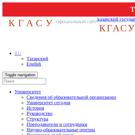
Т
казанский госуда
КГАСУ
Официальный сайт
КГАС
RU
Татарский
English
Toggle navigation
Университет
Сведения об образовательной организации
Университет сегодня
История
Руководство
Структура
Преподаватели и сотрудники
Научно-образовательные центры