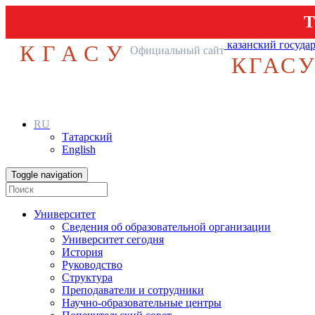
Т
казанский госуда
КГАСУ
Официальный сайт
КГАС
RU
Татарский
English
Toggle navigation
Университет
Сведения об образовательной организации
Университет сегодня
История
Руководство
Структура
Преподаватели и сотрудники
Научно-образовательные центры