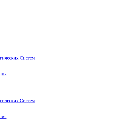
гических Систем
ния
гических Систем
ния