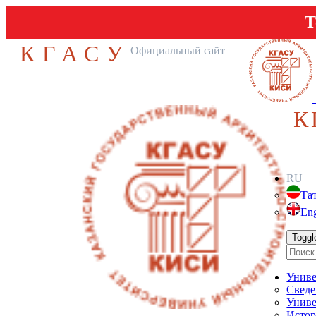
Т
КГАСУ
Официальный сайт
К
RU
Та
Eng
Toggl
Униве
Сведе
Униве
Истор