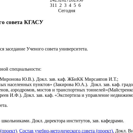
31
1
2
3
4
5
6
Сегодня
ого совета КГАСУ
ится заседание Ученого совета университета.
чной специальности:
(Миронова Ю.В.). Докл. зав. каф. ЖБиКК Мирсаяпов И.Т.;
нных населенных пунктов» (Закирова Ю.А.). Докл. зав. каф. гр
итенов, аэродромов, мостов и транспортных тоннелей»(Майстрен
реев И.Ф.). Докл. зав. каф. «Экспертиза и управление недвижи
ета.
 школьниками. Докл. директора институтов, зав. кафедрами.
(проект)
.
Состав учебно-методического совета (проект).
Докл. Ви