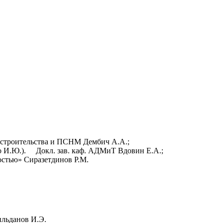
адостроительства и ПСНМ Дембич А.А.;
ко И.Ю.). Докл. зав. каф. АДМиТ Вдовин Е.А.;
мостью» Сиразетдинов Р.М.
льданов И.Э.