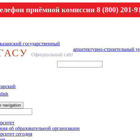
елефон приёмной комиссии 8 (800) 201-9
казанский государственный
архитектурно-строительный у
ГАСУ
Официальный сайт
тарский
lish
e navigation
рситет
ния об образовательной организации
рситет сегодня
ия