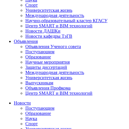
Спорт
Университетская жизнь
Международная деятельность
Научно-образовательный кластер КГАСУ
Центр SMART и BIM технологий
Новости ДАШКи
Новости кафедры ТэГВ
Объявления
Объявления Ученого совета
Поступающим
Образование
Научные мероприятия
Защиты диссертаций
Международная деятельность
Университетская жизнь
Выпускникам
Объявления Профкома
Центр SMART и BIM технологий
Новости
Поступающим
Образование
Наука
Спорт
Университетская жизнь