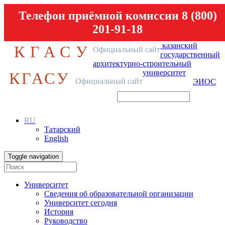
Телефон приёмной комиссии 8 (800)
201-91-18
казанский
КГАСУ
Официальный сайт
государственный
архитектурно-строительный
университет
КГАСУ
Официальный сайт
ЭИОС
RU
Татарский
English
Toggle navigation
Университет
Сведения об образовательной организации
Университет сегодня
История
Руководство