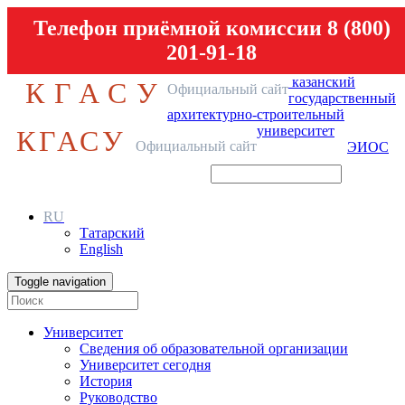
Телефон приёмной комиссии 8 (800)
201-91-18
казанский
КГАСУ
Официальный сайт
государственный
архитектурно-строительный
университет
КГАСУ
Официальный сайт
ЭИОС
RU
Татарский
English
Toggle navigation
Университет
Сведения об образовательной организации
Университет сегодня
История
Руководство