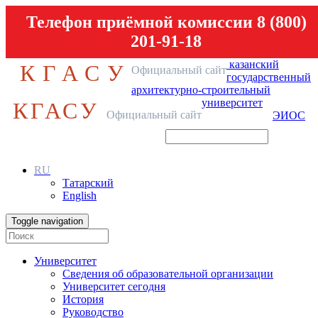
Телефон приёмной комиссии 8 (800)
201-91-18
казанский
КГАСУ
Официальный сайт
государственный
архитектурно-строительный
университет
КГАСУ
Официальный сайт
ЭИОС
RU
Татарский
English
Toggle navigation
Университет
Сведения об образовательной организации
Университет сегодня
История
Руководство