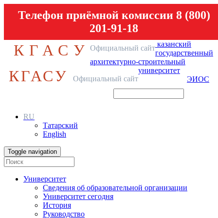
Телефон приёмной комиссии 8 (800)
201-91-18
казанский
КГАСУ
Официальный сайт
государственный
архитектурно-строительный
университет
КГАСУ
Официальный сайт
ЭИОС
RU
Татарский
English
Toggle navigation
Университет
Сведения об образовательной организации
Университет сегодня
История
Руководство