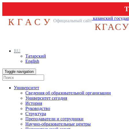
Т
казанский госуда
КГАСУ
Официальный сайт
КГАС
RU
Татарский
English
Toggle navigation
Университет
Сведения об образовательной организации
Университет сегодня
История
Руководство
Структура
Преподаватели и сотрудники
Научно-образовательные центры