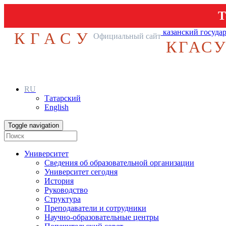
Т
казанский госуда
КГАСУ
Официальный сайт
КГАС
RU
Татарский
English
Toggle navigation
Университет
Сведения об образовательной организации
Университет сегодня
История
Руководство
Структура
Преподаватели и сотрудники
Научно-образовательные центры