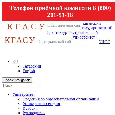
Телефон приёмной комиссии 8 (800)
201-91-18
казанский
КГАСУ
Официальный сайт
государственный
архитектурно-строительный
университет
КГАСУ
Официальный сайт
ЭИОС
RU
Татарский
English
Toggle navigation
Университет
Сведения об образовательной организации
Университет сегодня
История
Руководство