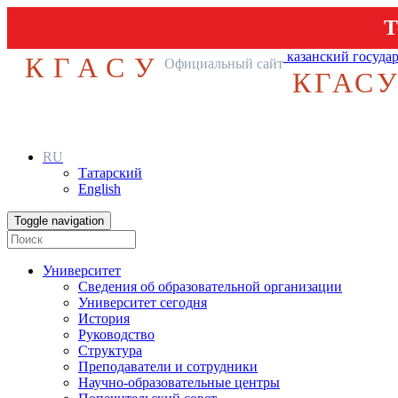
Т
казанский госуда
КГАСУ
Официальный сайт
КГАС
RU
Татарский
English
Toggle navigation
Университет
Сведения об образовательной организации
Университет сегодня
История
Руководство
Структура
Преподаватели и сотрудники
Научно-образовательные центры