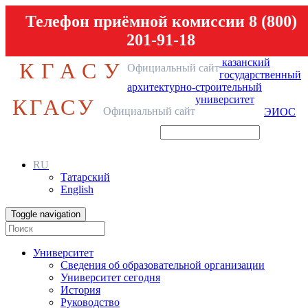
Телефон приёмной комиссии 8 (800)
201-91-18
казанский
КГАСУ
Официальный сайт
государственный
архитектурно-строительный
университет
КГАСУ
Официальный сайт
ЭИОС
RU
Татарский
English
Toggle navigation
Университет
Сведения об образовательной организации
Университет сегодня
История
Руководство