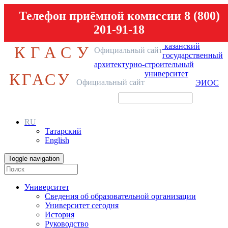
Телефон приёмной комиссии 8 (800)
201-91-18
казанский
КГАСУ
Официальный сайт
государственный
архитектурно-строительный
университет
КГАСУ
Официальный сайт
ЭИОС
RU
Татарский
English
Toggle navigation
Университет
Сведения об образовательной организации
Университет сегодня
История
Руководство