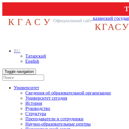
Т
казанский госуда
КГАСУ
Официальный сайт
КГАС
RU
Татарский
English
Toggle navigation
Университет
Сведения об образовательной организации
Университет сегодня
История
Руководство
Структура
Преподаватели и сотрудники
Научно-образовательные центры