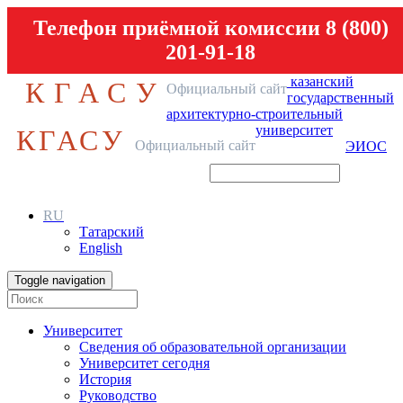
Телефон приёмной комиссии 8 (800)
201-91-18
казанский
КГАСУ
Официальный сайт
государственный
архитектурно-строительный
университет
КГАСУ
Официальный сайт
ЭИОС
RU
Татарский
English
Toggle navigation
Университет
Сведения об образовательной организации
Университет сегодня
История
Руководство