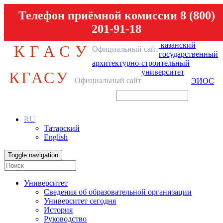
Телефон приёмной комиссии 8 (800)
201-91-18
казанский
КГАСУ
Официальный сайт
государственный
архитектурно-строительный
университет
КГАСУ
Официальный сайт
ЭИОС
RU
Татарский
English
Toggle navigation
Университет
Сведения об образовательной организации
Университет сегодня
История
Руководство