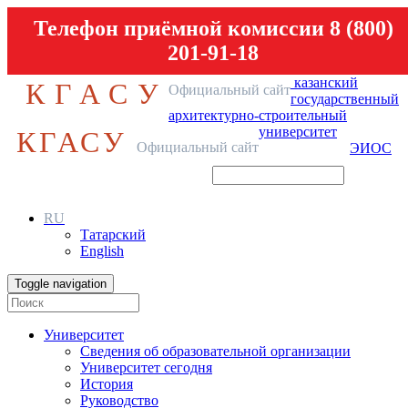
Телефон приёмной комиссии 8 (800)
201-91-18
казанский
КГАСУ
Официальный сайт
государственный
архитектурно-строительный
университет
КГАСУ
Официальный сайт
ЭИОС
RU
Татарский
English
Toggle navigation
Университет
Сведения об образовательной организации
Университет сегодня
История
Руководство